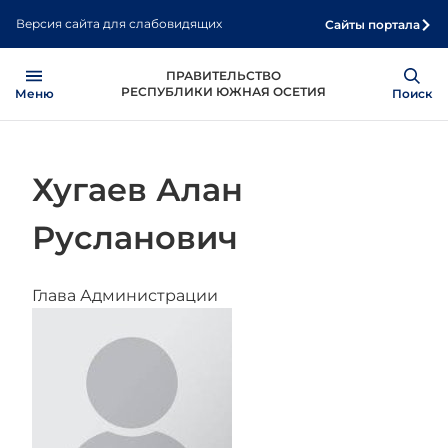
Перейти
Версия сайта для слабовидящих
Сайты портала
к
основному
Open
Show
ПРАВИТЕЛЬСТВО
содержанию
РЕСПУБЛИКИ ЮЖНАЯ ОСЕТИЯ
Меню
Поиск
Хугаев Алан
Русланович
Глава Администрации