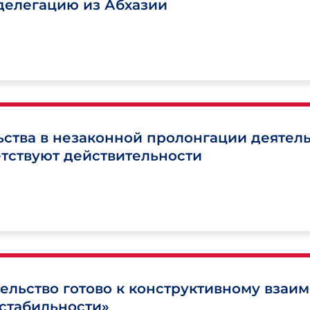
делегацию из Абхазии
ьства в незаконной пролонгации деятел
етствуют действительности
ельство готово к конструктивному взаи
 стабильности»