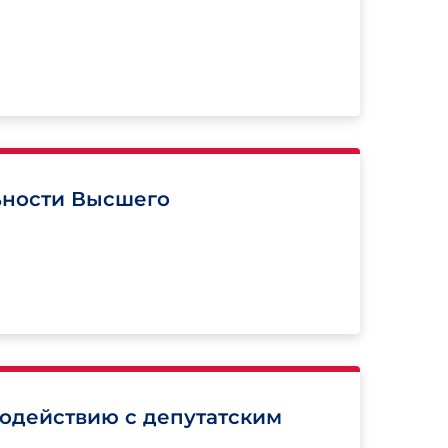
ьности Высшего
модействию с депутатским