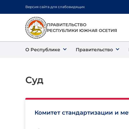
Перейти
Версия сайта для слабовидящих
к
основному
содержанию
ПРАВИТЕЛЬСТВО
РЕСПУБЛИКИ ЮЖНАЯ ОСЕТИЯ
О Республике
Правительство
Суд
Комитет стандартизации и м