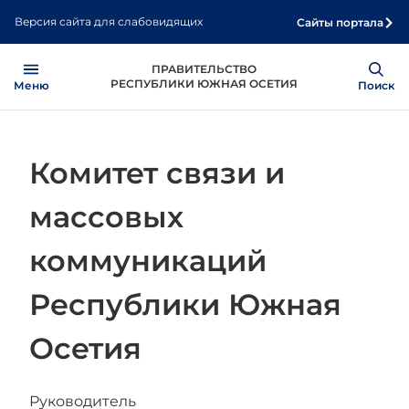
Перейти
Версия сайта для слабовидящих
Сайты портала
к
основному
Open
Show
ПРАВИТЕЛЬСТВО
содержанию
РЕСПУБЛИКИ ЮЖНАЯ ОСЕТИЯ
Меню
Поиск
Комитет связи и
массовых
коммуникаций
Республики Южная
Осетия
Руководитель