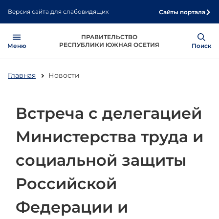
Перейти
Версия сайта для слабовидящих
Сайты портала
к
основному
Open
Show
ПРАВИТЕЛЬСТВО
содержанию
РЕСПУБЛИКИ ЮЖНАЯ ОСЕТИЯ
Меню
Поиск
Главная
Новости
Встреча с делегацией
Министерства труда и
социальной защиты
Российской
Федерации и