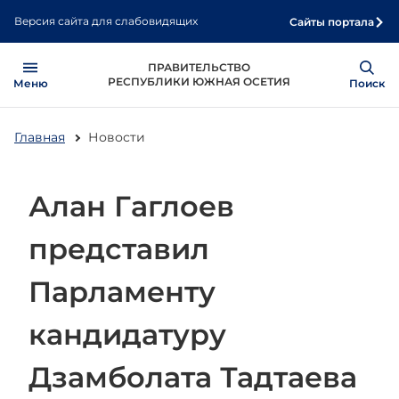
Перейти
Версия сайта для слабовидящих
Сайты портала
к
основному
Open
Show
ПРАВИТЕЛЬСТВО
содержанию
РЕСПУБЛИКИ ЮЖНАЯ ОСЕТИЯ
Меню
Поиск
Главная
Новости
Алан Гаглоев
представил
Парламенту
кандидатуру
Дзамболата Тадтаева