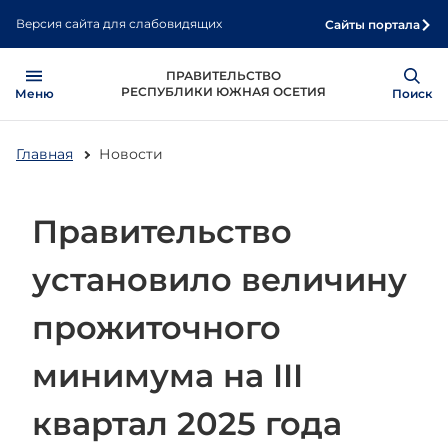
Перейти
Версия сайта для слабовидящих
Сайты портала
к
основному
Open
Show
ПРАВИТЕЛЬСТВО
содержанию
РЕСПУБЛИКИ ЮЖНАЯ ОСЕТИЯ
Меню
Поиск
Главная
Новости
Правительство
установило величину
прожиточного
минимума на III
квартал 2025 года