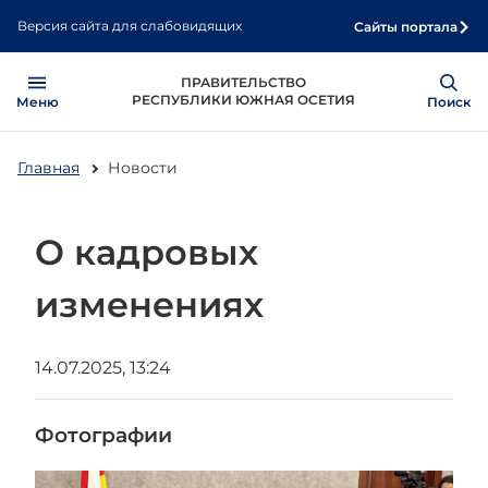
Перейти
Версия сайта для слабовидящих
Сайты портала
к
основному
Open
Show
ПРАВИТЕЛЬСТВО
содержанию
РЕСПУБЛИКИ ЮЖНАЯ ОСЕТИЯ
Меню
Поиск
Главная
Новости
О кадровых
изменениях
14.07.2025, 13:24
Фотографии