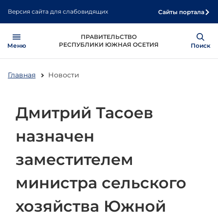
Перейти
Версия сайта для слабовидящих
Сайты портала
к
основному
Open
Show
ПРАВИТЕЛЬСТВО
содержанию
РЕСПУБЛИКИ ЮЖНАЯ ОСЕТИЯ
Меню
Поиск
Главная
Новости
Дмитрий Тасоев
назначен
заместителем
министра сельского
хозяйства Южной