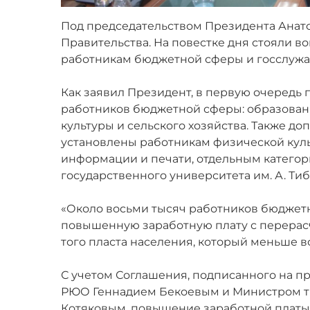
Под председательством Президента Анат
Правительства. На повестке дня стояли 
работникам бюджетной сферы и госслуж
Как заявил Президент, в первую очередь
работников бюджетной сферы: образовани
культуры и сельского хозяйства. Также 
установлены работникам физической куль
информации и печати, отдельным катего
государственного университета им. А. Тиб
«Около восьми тысяч работников бюджет
повышенную заработную плату с перерасч
того пласта населения, который меньше в
С учетом Соглашения, подписанного на 
РЮО Геннадием Бекоевым и Министром т
Котяковым, повышение заработной платы