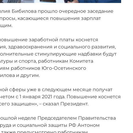
олия Бибилова прошло очередное заседание
вопросы, касающиеся повышения зарплат
ащим.
 повышение заработной платы коснется
я, здравоохранения и социального развития,
дополнительные стимулирующие надбавки будут
туры и спорта, работникам Комитета
риям работников Юго-Осетинского
илова и другим.
ной сферы уже в следующем месяце получат
етом с 1 января 2021 года. Повышение коснется
сего защищен», – сказал Президент.
прошлой неделе Председателем Правительства
руда и социальной защиты РФ Антоном
 также предусмотрено работникам