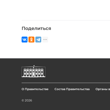
Поделиться
О Правительстве
Состав Правительства
Органы в
Footer
menu
© 2026