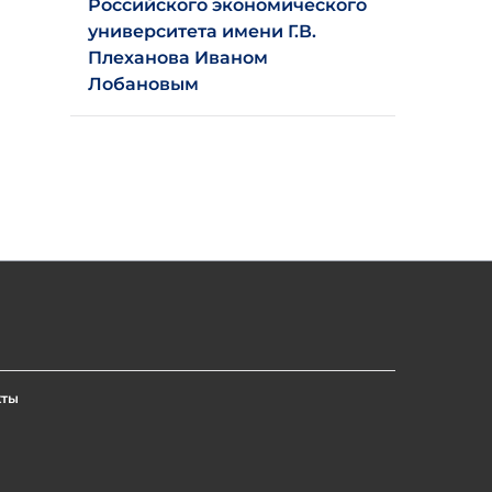
Российского экономического
университета имени Г.В.
Плеханова Иваном
Лобановым
кты