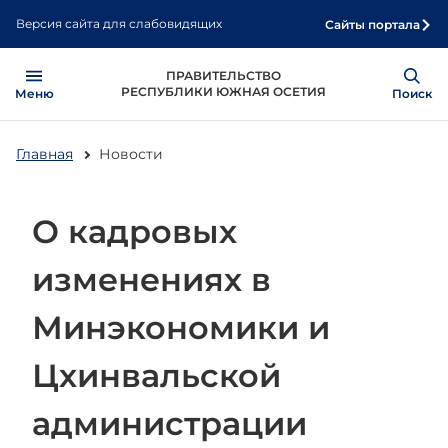
Перейти
Версия сайта для слабовидящих
Сайты портала
к
основному
Open
Show
ПРАВИТЕЛЬСТВО
содержанию
РЕСПУБЛИКИ ЮЖНАЯ ОСЕТИЯ
Меню
Поиск
Главная
Новости
О кадровых
изменениях в
Минэкономики и
Цхинвальской
администрации