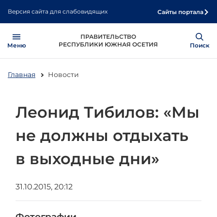
Перейти
Версия сайта для слабовидящих
Сайты портала
к
основному
Open
Show
ПРАВИТЕЛЬСТВО
содержанию
РЕСПУБЛИКИ ЮЖНАЯ ОСЕТИЯ
Меню
Поиск
Главная
Новости
Леонид Тибилов: «Мы
не должны отдыхать
в выходные дни»
31.10.2015, 20:12
Фотографии