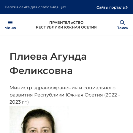
Перейти
Версия сайта для слабовидящих
Сайты портала
к
основному
Open
Show
ПРАВИТЕЛЬСТВО
содержанию
РЕСПУБЛИКИ ЮЖНАЯ ОСЕТИЯ
Меню
Поиск
Плиева Агунда
Феликсовна
Министр здравоохранения и социального
развития Республики Южная Осетия (2022 -
2023 гг.)