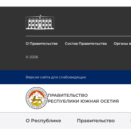
О Правительстве
Состав Правительства
Органы в
Footer
menu
© 2026
Перейти
Версия сайта для слабовидящих
к
основному
содержанию
ПРАВИТЕЛЬСТВО
РЕСПУБЛИКИ ЮЖНАЯ ОСЕТИЯ
О Республике
Правительство