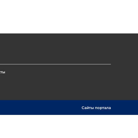
кты
Сайты портала
Show
Поиск