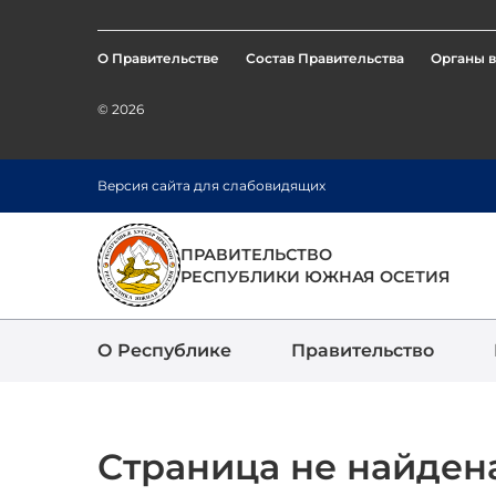
О Правительстве
Состав Правительства
Органы в
Footer
menu
© 2026
Перейти
Версия сайта для слабовидящих
к
основному
содержанию
ПРАВИТЕЛЬСТВО
РЕСПУБЛИКИ ЮЖНАЯ ОСЕТИЯ
О Республике
Правительство
Страница не найден